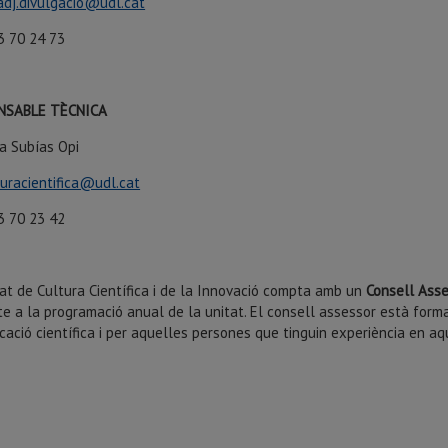
.adj.divulgacio@udl.cat
3 70 24 73
NSABLE TÈCNICA
na Subías Opi
turacientifica@udl.cat
3 70 23 42
at de Cultura Científica i de la Innovació compta amb un
Consell Ass
te a la programació anual de la unitat. El consell assessor està for
ació científica i per aquelles persones que tinguin experiència en aq