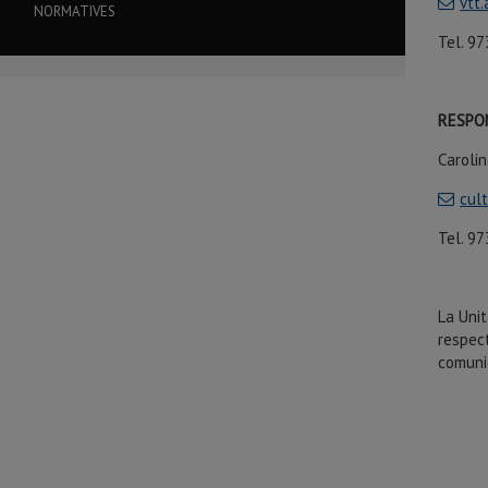
vtt
NORMATIVES
Tel. 97
RESPO
Caroli
cul
Tel. 97
La Unit
respec
comunic