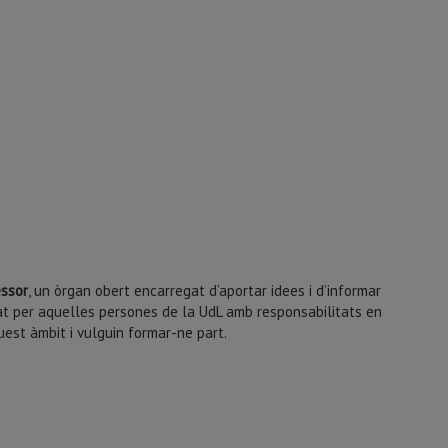
essor
, un òrgan obert encarregat d’aportar idees i d’informar
mat per aquelles persones de la UdL amb responsabilitats en
uest àmbit i vulguin formar-ne part.