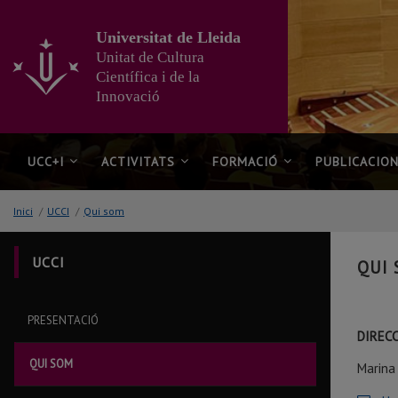
Anar
al
Universitat de Lleida
contingut
Unitat de Cultura
principal
Científica i de la
de
Innovació
la
pàgina
UCC+I
ACTIVITATS
FORMACIÓ
PUBLICACIO
Inici
/
UCCI
/
Qui som
UCCI
QUI
PRESENTACIÓ
DIREC
QUI SOM
Marina